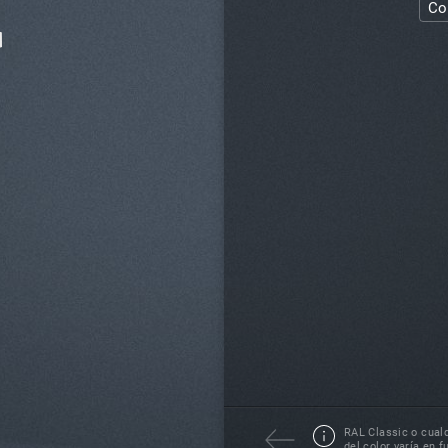
Co
RAL Classic o cualq
del color varía en f