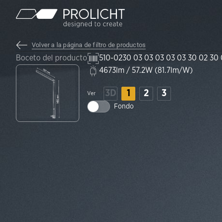
Contenido
Volver a la página de filtro de productos
Boceto del producto
510-0230 03 03 03 03 03 30 02 30 
4673lm / 57.2W (81.7lm/W)
3D
1
2
3
Ver
Fondo