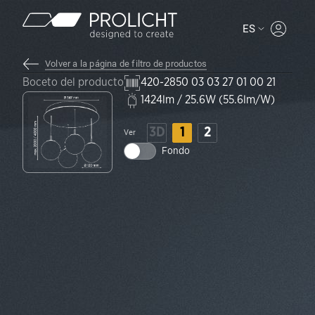
Contenido
ES
MYPROLI
Volver a la página de filtro de productos
Boceto del producto
420-2850 03 03 27 01 00 21
1424lm / 25.6W (55.6lm/W)
3D
1
2
Ver
Fondo