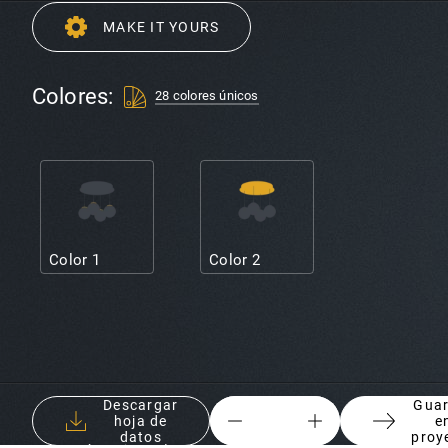
MAKE IT YOURS
Colores:
28 colores únicos
Color 1
Color 2
Descargar
Gua
hoja de
e
{
{
datos
proy