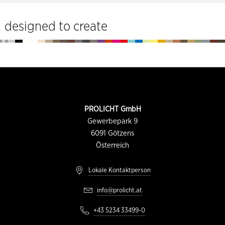
designed to create
Fußzeile
KONTAKTINFORMATION
PROLICHT GmbH
Gewerbepark 9
6091
Götzens
Österreich
Lokale Kontaktperson
info@prolicht.at
+43 5234 33499-0