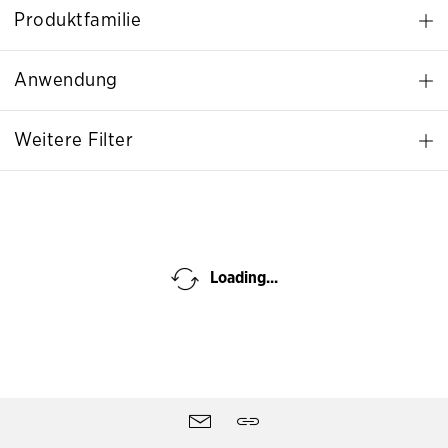
Produktfamilie
Anwendung
Weitere Filter
Loading...
Seitentools
Kontakt
Teilen