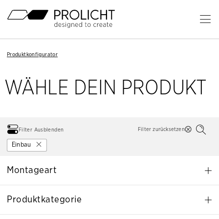
Überschrift
Ha
öf
Inhalt
Breadcrumb
Breadcrumb
Produktkonfigurator
Produktkonfigurator
Navigation
Navigation
WÄHLE DEIN PRODUKT
Filter zurücksetzen
Filter Ausblenden
Einbau
Montageart
Produktkategorie