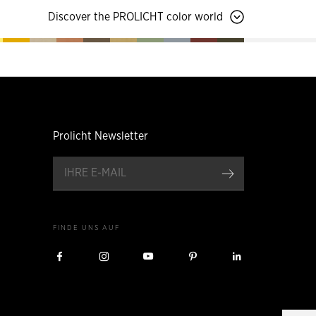
Discover the PROLICHT color world
Prolicht Newsletter
anmelden
FINDE UNS AUF
Besuche
Besuche
Besuche
Besuche
Besuche
Prolicht
Prolicht
Prolicht
Prolicht
Prolicht
auf
auf
auf
auf
auf
Facebook
Instagram
YouTube
Pinterest
LinkedIn