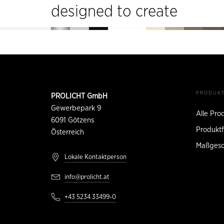
designed to create
Fußzeile
KONTAKTINFORMATION
PRODUK
PROLICHT GmbH
Gewerbepark 9
Alle Pro
6091
Götzens
Produktf
Österreich
Maßgesc
Lokale Kontaktperson
info@prolicht.at
+43 5234 33499-0