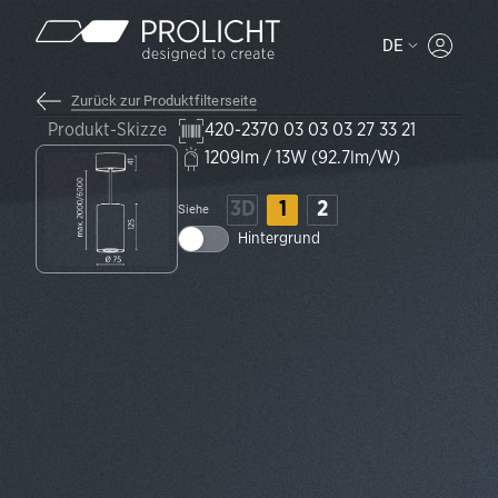
Inhalt
DE
MYPROLI
Zurück zur Produktfilterseite
Produkt-Skizze
420-2370 03 03 03 27 33 21
1209lm / 13W (92.7lm/W)
3D
1
2
Siehe
Hintergrund