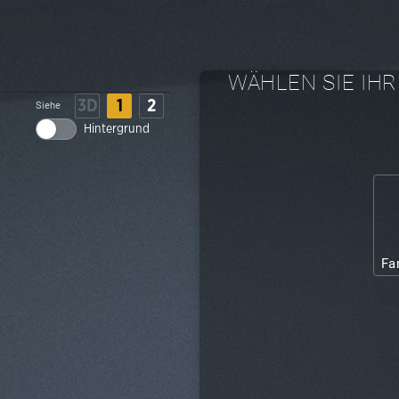
WÄHLEN SIE IHR
3D
1
2
Siehe
Hintergrund
Fa