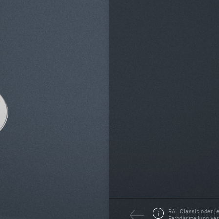
RAL Classic oder j
Farbdarstellung var