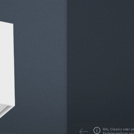
RAL Classic oder j
Farbdarstellung var