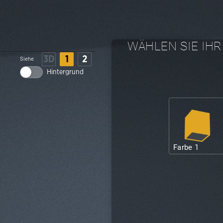
WÄHLEN SIE IHR
3D
1
2
Siehe
Hintergrund
Farbe 1